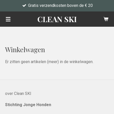
Gratis verzendkosten boven de € 20
Ga
direct
CLEAN SKI
naar
de
hoofdinhoud
Winkelwagen
Er zitten geen artikelen (meer) in de winkelwagen.
over Clean SKI
Stichting Jonge Honden